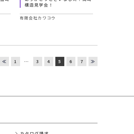
！
構造見学会！
有限会社カワコウ
≪
1
…
3
4
5
6
7
≫
カタログ請求