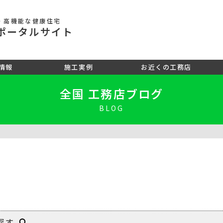
・高機能な健康住宅
ポータル
サイト
情報
施工実例
お近くの工務店
全国 工務店ブログ
BLOG
探す