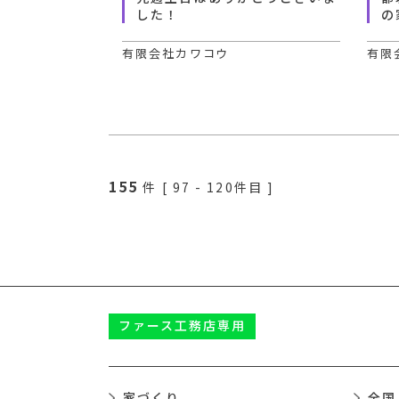
した！
の
有限会社カワコウ
有限
155
件 [
97
-
120
件目 ]
ファース
工務店専用
家づくり
全国