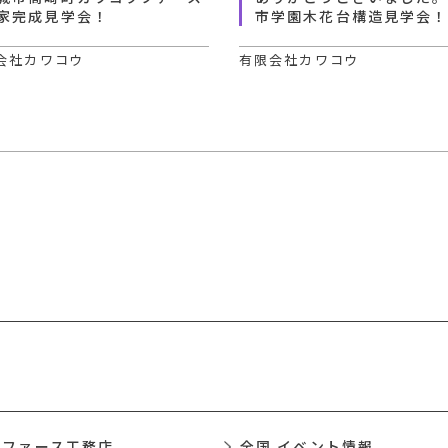
家完成見学会！
市学園木花台構造見学会
会社カワコウ
有限会社カワコウ
 ファース工務店
全国 イベント情報