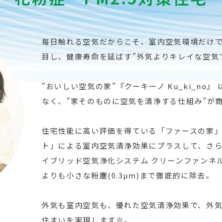
毎日触れる空気だからこそ、室内空気環境だけ
目し、健康寿命を延ばす”外気よりキレイな空気
”おいしい空気の家”『クーキーノ Ku_ki_no
なく、”家そのものに空気を清浄する仕組み”が
住宅性能に高い評価を得ている「ファースの家」
ト」による室内空気清浄効果にプラスして、さ
イブリッド空気浄化システム クリーンファンネル
よりも小さな粉塵(0.3μm)まで徹底的に除去。
外気も室内空気も、優れた空気清浄効果で、外
住まいを実現します※。