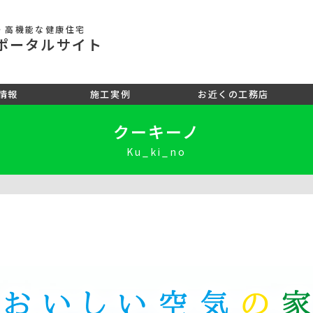
・高機能な健康住宅
ポータル
サイト
情報
施工実例
お近くの工務店
クーキーノ
Ku_ki_no