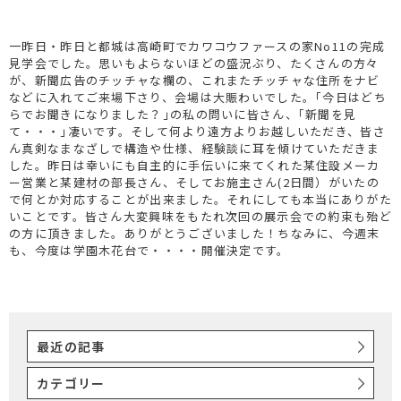
一昨日・昨日と都城は高崎町でカワコウファースの家No11の完成
見学会でした。思いもよらないほどの盛況ぶり、たくさんの方々
が、新聞広告のチッチャな欄の、これまたチッチャな住所をナビ
などに入れてご来場下さり、会場は大賑わいでした。｢今日はどち
らでお聞きになりました？｣の私の問いに皆さん、｢新聞を見
て・・・｣凄いです。そして何より遠方よりお越しいただき、皆さ
ん真剣なまなざしで構造や仕様、経験談に耳を傾けていただきま
した。昨日は幸いにも自主的に手伝いに来てくれた某住設メーカ
ー営業と某建材の部長さん、そしてお施主さん(2日間）がいたの
で何とか対応することが出来ました。それにしても本当にありがた
いことです。皆さん大変興味をもたれ次回の展示会での約束も殆ど
の方に頂きました。ありがとうございました！ちなみに、今週末
も、今度は学園木花台で・・・・開催決定です。
最近の記事
カテゴリー