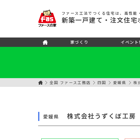
ファース工法でつくる住宅
は、高性能
新築
一戸建て
・注文住宅
家づくり
イベント
全国 ファース工務店
四国
愛媛県
株
株式会社うずくぼ工房
愛媛県