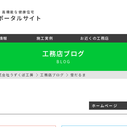
・高機能な健康住宅
ポータル
サイト
情報
施工実例
お近くの工務店
工務店ブログ
BLOG
式会社うずくぼ工房
工務店ブログ
雪だるま
ホームページ