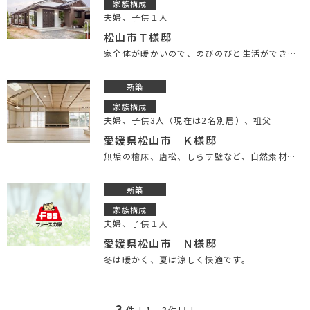
家族構成
夫婦、子供１人
松山市Ｔ様邸
家全体が暖かいので、のびのびと生活ができます。
新築
家族構成
夫婦、子供3人（現在は2名別居）、祖父
愛媛県松山市 Ｋ様邸
無垢の檜床、唐松、しらす壁など、自然素材に癒される毎日です。
新築
家族構成
夫婦、子供１人
愛媛県松山市 Ｎ様邸
冬は暖かく、夏は涼しく快適です。
3
件 [
1
-
3
件目 ]