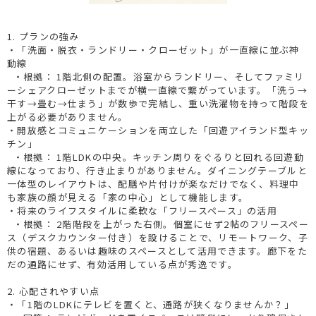
1. プランの強み
・「洗面・脱衣・ランドリー・クローゼット」が一直線に並ぶ神
動線
・根拠： 1階北側の配置。浴室からランドリー、そしてファミリ
ーシェアクローゼットまでが横一直線で繋がっています。「洗う→
干す→畳む→仕まう」が数歩で完結し、重い洗濯物を持って階段を
上がる必要がありません。
・開放感とコミュニケーションを両立した「回遊アイランド型キッ
チン」
・根拠： 1階LDKの中央。キッチン周りをぐるりと回れる回遊動
線になっており、行き止まりがありません。ダイニングテーブルと
一体型のレイアウトは、配膳や片付けが楽なだけでなく、料理中
も家族の顔が見える「家の中心」として機能します。
・将来のライフスタイルに柔軟な「フリースペース」の活用
・根拠： 2階階段を上がった右側。個室にせず2帖のフリースペー
ス（デスクカウンター付き）を設けることで、リモートワーク、子
供の宿題、あるいは趣味のスペースとして活用できます。廊下をた
だの通路にせず、有効活用している点が秀逸です。
2. 心配されやすい点
・「1階のLDKにテレビを置くと、通路が狭くなりませんか？」