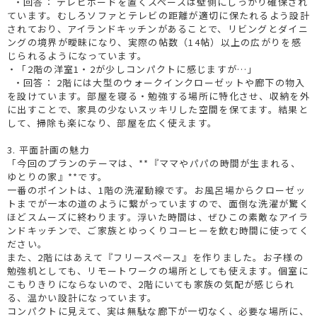
・回答： テレビボードを置くスペースは壁側にしっかり確保され
ています。むしろソファとテレビの距離が適切に保たれるよう設計
されており、アイランドキッチンがあることで、リビングとダイニ
ングの境界が曖昧になり、実際の帖数（14帖）以上の広がりを感
じられるようになっています。
・「2階の洋室1・2が少しコンパクトに感じますが…」
・回答： 2階には大型のウォークインクローゼットや廊下の物入
を設けています。部屋を寝る・勉強する場所に特化させ、収納を外
に出すことで、家具の少ないスッキリした空間を保てます。結果と
して、掃除も楽になり、部屋を広く使えます。
3. 平面計画の魅力
「今回のプランのテーマは、**『ママやパパの時間が生まれる、
ゆとりの家』**です。
一番のポイントは、1階の洗濯動線です。お風呂場からクローゼッ
トまでが一本の道のように繋がっていますので、面倒な洗濯が驚く
ほどスムーズに終わります。浮いた時間は、ぜひこの素敵なアイラ
ンドキッチンで、ご家族とゆっくりコーヒーを飲む時間に使ってく
ださい。
また、2階にはあえて『フリースペース』を作りました。お子様の
勉強机としても、リモートワークの場所としても使えます。個室に
こもりきりにならないので、2階にいても家族の気配が感じられ
る、温かい設計になっています。
コンパクトに見えて、実は無駄な廊下が一切なく、必要な場所に、