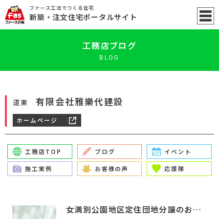
ファース工法でつくる住宅
新築
・注文住宅ポータル
サイト
工務店ブログ
BLOG
有限会社雅樂代建設
道東
ホームページ
工務店TOP
ブログ
イベント
施工実例
お客様の声
応援隊
女満別公園地区定住団地分譲のお知らせです。