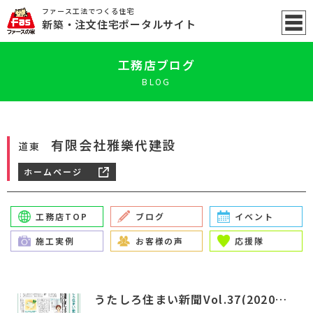
ファース工法でつくる住宅
新築
・注文住宅ポータル
サイト
工務店ブログ
BLOG
有限会社雅樂代建設
道東
ホームページ
工務店TOP
ブログ
イベント
施工実例
お客様の声
応援隊
うたしろ住まい新聞Vol.37(2020年8月号)