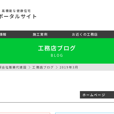
・高機能な健康住宅
ポータル
サイト
情報
施工実例
お近くの工務店
工務店ブログ
BLOG
限会社雅樂代建設
工務店ブログ
2019年3月
ホームページ