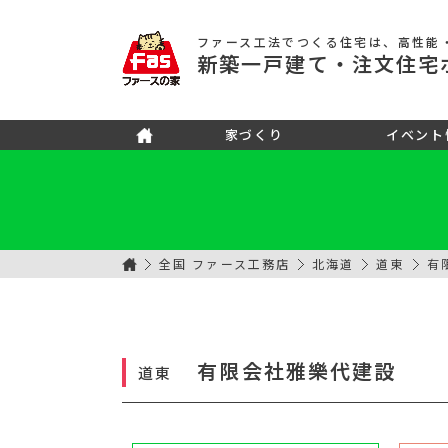
ファース工法でつくる住宅
は、高性能
新築
一戸建て
・注文住宅
家づくり
イベント
全国 ファース工務店
北海道
道東
有
有限会社雅樂代建設
道東