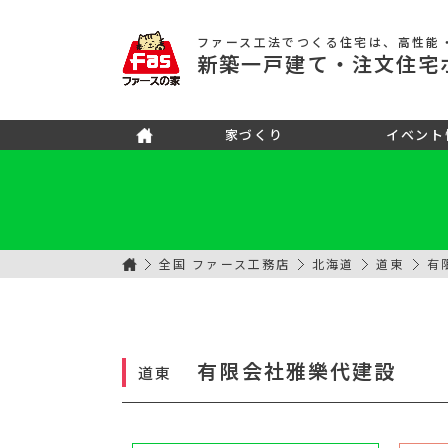
ファース工法でつくる住宅
は、高性能
新築
一戸建て
・注文住宅
家づくり
イベント
全国 ファース工務店
北海道
道東
有
有限会社雅樂代建設
道東