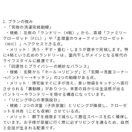
1. プランの強み
・「究極の洗濯完結動線」
・根拠： 左側の「ランドリー（4帖）」から、直接「ファミリー
クローゼット（FCL）」や「主寝室のウォークインクローゼット
（WIC）」へアクセスできる点。
・メリット： 洗う・干す・畳む・しまうが数歩で完結します。特
に4帖という広めのランドリーは、室内干しがメインとなる現代の
ライフスタイルに最適です。
・「回遊性とプライバシーの絶妙なバランス」
・根拠： 玄関から「ホール→リビング」と「玄関→洗面コーナー
→パントリー→キッチン」の2つの動線がある点。
・メリット： 帰宅後すぐに手が洗え、買い物袋をキッチンへ直行
させられる「裏動線」がありつつ、来客の目からは生活感が出る
パントリーやランドリーを隠せる構造になっています。
・「リビング中心の家族設計」
・根拠： 2つの洋室（子供部屋）とリビングが隣接し、クローゼ
ットを共有（こども収納）させている点。
・メリット： 廊下を極限まで減らして居住スペースを広く確保し
ています。お子様が部屋に行く際に必ずリビングを通るため、自然
と会話が生まれる配置です。