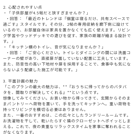
2. 心配されやすい点
・「子供部屋が4.5帖だと狭すぎませんか？」
・回答： 「最近のトレンドは『個室は寝るだけ、共有スペースで
過ごす』スタイルです。その分、2帖の専用収納を廊下側に設けて
いるので、お部屋自体は家具を置かなくても広く使えます。リビン
グ学習やウッドデッキでの遊びを促す、家族の距離が縮まる設計で
す。」
・「キッチン横のトイレ、音が気になりませんか？」
・回答： 「ご安心ください。トイレとダイニングの間には洗面コ
ーナーの壁があり、直接扉が面していない配置に工夫しています。
また、防音性の高い下地材や扉を採用することで、食事中も気にな
らないよう配慮した施工が可能です。」
3. 平面計画の魅力
「このプランの最大の魅力は、**『おうちに帰ってからのバタバ
タを、間取りが解決してくれる』**という点です。
想像してみてください。お買い物から帰ってきて、玄関からそのま
まパントリーへ荷物を置いて、手を洗ってキッチンへ。重い荷物を
持ってリビングを横切る必要はありません。
また、一番のおすすめは、この広々としたランドリールームです。
お洗濯物を干して、乾いたらすぐ隣のクローゼットへポイッとしま
える。これで、夜の貴重なリラックスタイムを家事に奪われること
がなくなります。