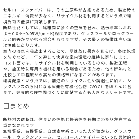
セルロースファイバーは、その主原料が古紙であるため、製造時の
エネルギー消費が少なく、リサイクル材を利用するという点で環
境負荷の低減に貢献します。
断熱性能としては、繊維間に多くの空気を含み、熱伝導率はおお
よそ0.04～0.05W/(m・K)程度であり、グラスウールやロックウー
ルと同等かやや劣る場合もありますが、その最大の特徴は高い調
湿性能にあります。
室内の湿気を吸放出することで、夏は蒸し暑さを和らげ、冬は乾燥
を防ぐなど、一年を通して快適な室内環境の維持に寄与します。
コスト面では、リサイクル材を利用しているものの、製造工程
や、施工時に専用の機械を用いる場合があるため、他の断熱材と
比較して中程度から高めの価格帯になることがあります。
環境配慮という点では、前述のリサイクル性や調湿性に加え、シ
ックハウスの原因となる揮発性有機化合物（VOC）をほとんど含
まず、健康的な住空間づくりに貢献する点も大きなメリットです。
□まとめ
断熱材の選択は、住まいの性能と快適性を長期にわたり左右する
重要な要素です。
無機質系、有機質系、自然素材系といった大分類から、グラスウ
ール、ウレタンフォーム、セルロースファイバーといった具体的な