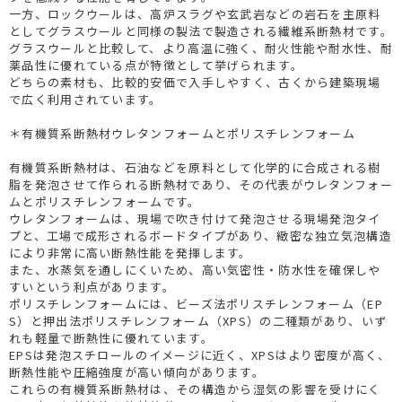
一方、ロックウールは、高炉スラグや玄武岩などの岩石を主原料
としてグラスウールと同様の製法で製造される繊維系断熱材です。
グラスウールと比較して、より高温に強く、耐火性能や耐水性、耐
薬品性に優れている点が特徴として挙げられます。
どちらの素材も、比較的安価で入手しやすく、古くから建築現場
で広く利用されています。
＊有機質系断熱材ウレタンフォームとポリスチレンフォーム
有機質系断熱材は、石油などを原料として化学的に合成される樹
脂を発泡させて作られる断熱材であり、その代表がウレタンフォー
ムとポリスチレンフォームです。
ウレタンフォームは、現場で吹き付けて発泡させる現場発泡タイ
プと、工場で成形されるボードタイプがあり、緻密な独立気泡構造
により非常に高い断熱性能を発揮します。
また、水蒸気を通しにくいため、高い気密性・防水性を確保しや
すいという利点があります。
ポリスチレンフォームには、ビーズ法ポリスチレンフォーム（EP
S）と押出法ポリスチレンフォーム（XPS）の二種類があり、いず
れも軽量で断熱性に優れています。
EPSは発泡スチロールのイメージに近く、XPSはより密度が高く、
断熱性能や圧縮強度が高い傾向があります。
これらの有機質系断熱材は、その構造から湿気の影響を受けにく