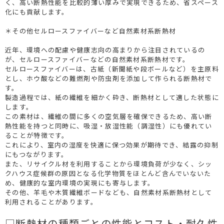
く、高い断熱性能を比較的薄い厚みで実現できるため、省スペース
化にも貢献します。
＊その他セルロースファイバーなど自然素材系断熱材
近年、環境への配慮や健康志向の高まりから注目されているの
が、セルロースファイバーなどの自然素材系断熱材です。
セルロースファイバーは、古紙（新聞紙や段ボールなど）を主原料
とし、ホウ酸などの難燃剤や防虫剤を添加して作られる断熱材で
す。
製造過程では、紙の繊維を細かく砕き、断熱材として適した状態に
します。
この素材は、繊維の間に多くの空気層を確保できるため、高い断
熱性能を持つと同時に、吸湿・放湿性能（調湿性）にも優れてい
ることが特徴です。
これにより、室内の湿度を快適に保つ効果が期待でき、結露の抑制
にもつながります。
また、リサイクル材を利用することから環境負荷が少なく、シッ
クハウス症候群の原因となる化学物質をほとんど含んでいないた
め、健康的な室内環境の実現にも寄与します。
その他、羊毛や木質繊維ボードなども、自然素材系断熱材として
利用されることがあります。
□断熱材の種類ごとの性能とコスト・耐久性