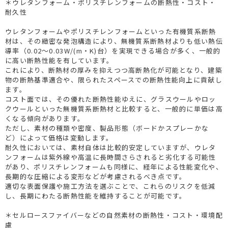
＊ウレタンフォーム・ポリスチレンフォームの断熱性・コスト・
耐久性
ウレタンフォームやポリスチレンフォームといった有機質系断熱
材は、その緻密な発泡構造により、無機質系断熱材よりも低い熱伝
導率（0.02～0.03W/(m・K)台）を実現できる場合が多く、一般的
に高い断熱性能を有しています。
これにより、断熱材の厚みを抑えつつ高断熱化が可能となり、建築
物の断熱基準適合や、限られたスペースでの断熱性能向上に貢献し
ます。
コスト面では、その優れた断熱性能ゆえに、グラスウールやロッ
クウールといった無機質系断熱材と比較すると、一般的に単価は高
くなる傾向があります。
ただし、素材の種類や密度、製品形態（ボードかスプレーかな
ど）によって価格は変動します。
耐久性においては、素材自体は比較的安定していますが、ウレタ
ンフォームは紫外線や高温に長時間さらされると劣化する可能性
があり、ポリスチレンフォームも同様に、経年による性能変化や、
長期的な圧縮による変形などが考慮されるべき点です。
適切な表面保護や施工方法を選ぶことで、これらのリスクを低減
し、長期にわたる断熱性能を維持することが可能です。
＊セルロースファイバーなどの自然素材の断熱性・コスト・環境配
慮