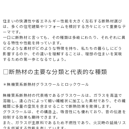
住まいの快適性や省エネルギー性能を大きく左右する断熱材選び
は、多くの住宅建築やリフォームを検討する方々にとって重要なテ
ーマです。
一口に断熱材と言っても、その種類は多岐にわたり、それぞれに異
なる特性や性能を持っています。
どのような素材がどのような特徴を持ち、私たちの暮らしにどう
影響するのか、その違いを理解することは、理想の住まいを実現
するための第一歩となるでしょう。
□断熱材の主要な分類と代表的な種類
＊無機質系断熱材グラスウールとロックウール
無機質系断熱材の代表格であるグラスウールは、ガラスを高温で
溶融し、遠心力によって細い繊維状に加工した素材であり、その繊
維間に多量の空気を含ませることで断熱効果を発揮します。
グラスウールは、その構造上、吸音性にも優れており、音の伝達を
抑制する効果も期待できます。
また、ガラスが主原料であるため不燃性であり、火災時の延焼リス
クを低減する性能を有しています。