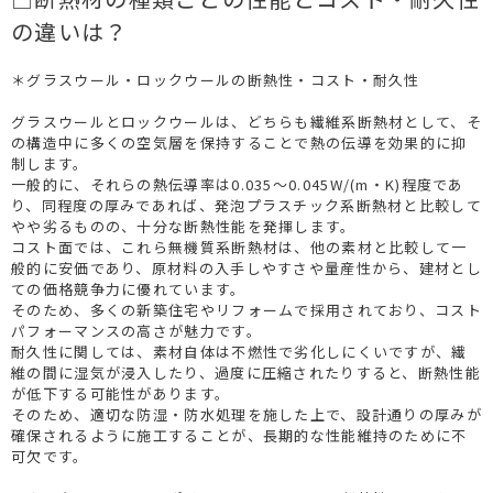
の違いは？
＊グラスウール・ロックウールの断熱性・コスト・耐久性
グラスウールとロックウールは、どちらも繊維系断熱材として、そ
の構造中に多くの空気層を保持することで熱の伝導を効果的に抑
制します。
一般的に、それらの熱伝導率は0.035～0.045W/(m・K)程度であ
り、同程度の厚みであれば、発泡プラスチック系断熱材と比較して
やや劣るものの、十分な断熱性能を発揮します。
コスト面では、これら無機質系断熱材は、他の素材と比較して一
般的に安価であり、原材料の入手しやすさや量産性から、建材とし
ての価格競争力に優れています。
そのため、多くの新築住宅やリフォームで採用されており、コスト
パフォーマンスの高さが魅力です。
耐久性に関しては、素材自体は不燃性で劣化しにくいですが、繊
維の間に湿気が浸入したり、過度に圧縮されたりすると、断熱性能
が低下する可能性があります。
そのため、適切な防湿・防水処理を施した上で、設計通りの厚みが
確保されるように施工することが、長期的な性能維持のために不
可欠です。