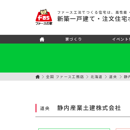
ファース工法でつくる住宅
は、高性能
新築
一戸建て
・注文住宅
家づくり
イベント
全国 ファース工務店
北海道
道央
静
静内産業土建株式会社
道央