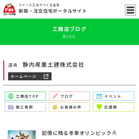
ファース工法でつくる住宅
新築
・注文住宅ポータル
サイト
工務店ブログ
BLOG
静内産業土建株式会社
道央
ホームページ
工務店TOP
ブログ
イベント
施工実例
お客様の声
応援隊
記憶に残る冬季オリンピック☃️