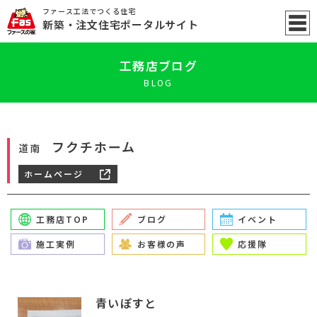
ファース工法でつくる住宅
新築
・注文住宅ポータル
サイト
工務店ブログ
BLOG
フクチホーム
道南
ホームページ
工務店TOP
ブログ
イベント
施工実例
お客様の声
応援隊
青いぽすと