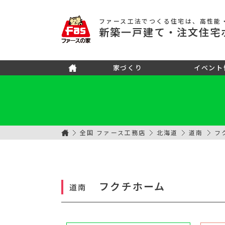
ファース工法でつくる住宅
は、高性能
新築
一戸建て
・注文住宅
家づくり
イベント
全国 ファース工務店
北海道
道南
フ
フクチホーム
道南