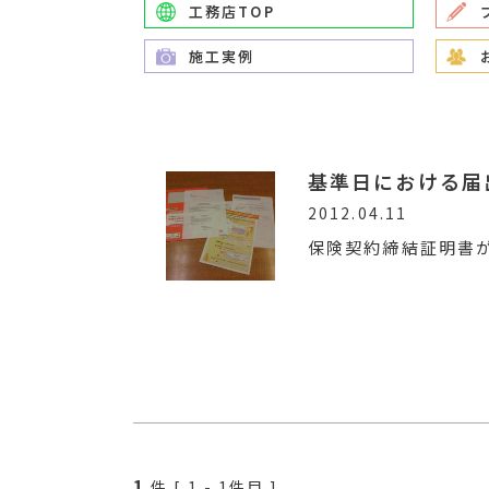
工務店TOP
施工実例
基準日における届
2012.04.11
保険契約締結証明書が
1
件 [
1
-
1
件目 ]