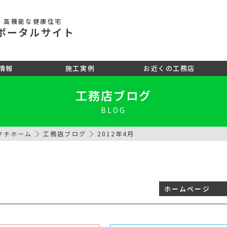
・高機能な健康住宅
ポータル
サイト
情報
施工実例
お近くの工務店
工務店ブログ
BLOG
クチホーム
工務店ブログ
2012年4月
ホームページ