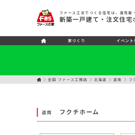
ファース工法でつくる住宅
は、高性能
新築
一戸建て
・注文住宅
家づくり
イベント
全国 ファース工務店
北海道
道南
フ
フクチホーム
道南