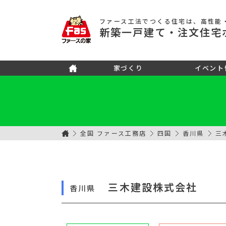
ファース工法でつくる住宅
は、高性能
新築
一戸建て
・注文住宅
家づくり
イベント
全国 ファース工務店
四国
香川県
三
三木建設株式会社
香川県