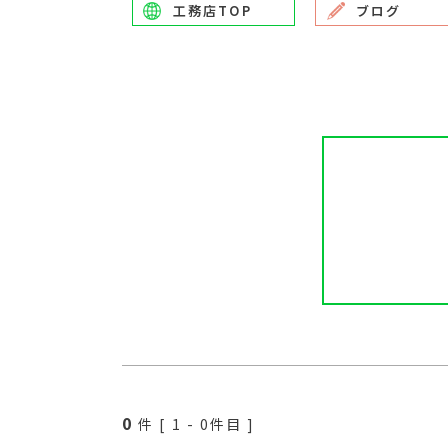
工務店TOP
ブログ
0
件 [
1
-
0
件目 ]