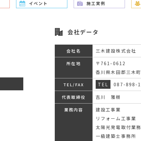
イベント
施工実例
会社データ
三木建設株式会社
会社名
〒761-0612
所在地
香川県木田郡三木町
TEL
087-898-
TEL/FAX
吉川 雅樹
代表取締役
建設工事業
業務内容
リフォーム工事業
太陽光発電取付業
一級建築士事務所