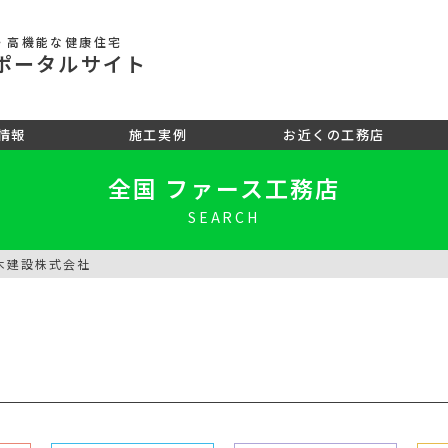
・高機能な健康住宅
ポータル
サイト
情報
施工実例
お近くの工務店
全国 ファース工務店
SEARCH
木建設株式会社