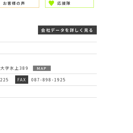
お客様の声
応援隊
会社データを
詳しく見る
大字氷上389
MAP
1225
FAX
087-898-1925
務