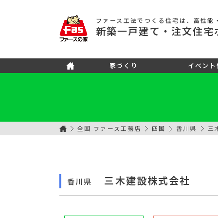
ファース工法でつくる住宅
は、高性能
新築
一戸建て
・注文住宅
家づくり
イベント
全国 ファース工務店
四国
香川県
三
三木建設株式会社
香川県