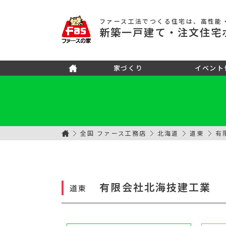
ファース工法でつくる住宅
は、高性能
新築
一戸建て
・注文住宅
家づくり
イベント
全国 ファース工務店
北海道
道東
有
有限会社北海技建工業
道東