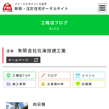
ファース工法でつくる住宅
新築
・注文住宅ポータル
サイト
工務店ブログ
BLOG
有限会社北海技建工業
道東
ホームページ
工務店TOP
ブログ
イベント
施工実例
お客様の声
応援隊
向日葵