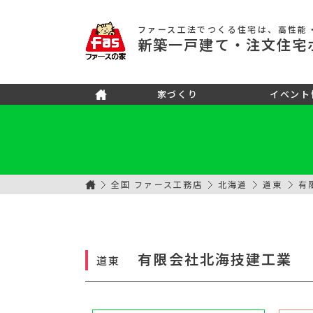
ファース工法でつくる住宅
は、高性能
新築
一戸建て
・注文住宅
家づくり
イベント
全国 ファース工務店
北海道
道東
有
有限会社北海技建工業
道東