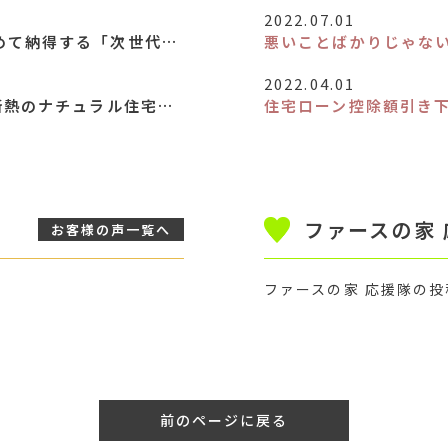
2022.07.01
住まいの“強さと品質”を、目で確かめて納得する「次世代住宅構造見学会」[終了いたしました]
悪いことばかりじゃな
2022.04.01
30坪で4LDK！天井化粧梁＆高機能断熱のナチュラル住宅 完成見学会[終了いたしました]
住宅ローン控除額引き
ファースの家
お客様の声
一覧へ
ファースの家 応援隊の
前のページに戻る