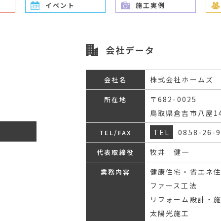
イベント
施工実例
会社データ
株式会社ホームズ
会社名
〒682-0025
所在地
鳥取県倉吉市八屋1
TEL
0858-26-
TEL/FAX
牧井 健一
代表取締役
健康住宅・省エネ
業務内容
ファース工法
リフォーム設計・
太陽光施工