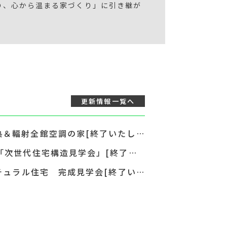
の、心から温まる家づくり」に引き継が
更新情報
一覧へ
[オープンハウス] 暮らしやすさをコンパクトに設計！涼しい断熱＆輻射全館空調の家[終了いたしました]
[構造見学会] 住まいの“強さと品質”を、目で確かめて納得する「次世代住宅構造見学会」[終了いたしました]
[オープンハウス] 30坪で4LDK！天井化粧梁＆高機能断熱のナチュラル住宅 完成見学会[終了いたしました]