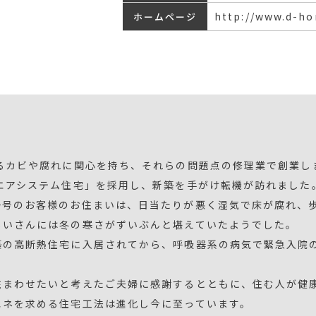
http://www.d-ho
ホームページ
るカビや腐れに関心を持ち、それらの問題点の修理業で創業し
エアシステム住宅」を採用し、新築を手がけ転機が訪れました
一号のお客様のお住まいは、日当たりが悪く湿気で床が腐れ、
じいさんには冬の寒さがずいぶんと堪えていたようでした。
築の高断熱住宅に入居されてから、呼吸器系の病気で緊急入院
住まわせたいと考えたご夫婦に感謝するとともに、住む人が健
エネを求める住宅工法は進化し今に至っています。