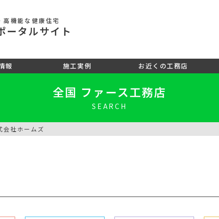
・高機能な健康住宅
ポータル
サイト
情報
施工実例
お近くの工務店
全国 ファース工務店
SEARCH
式会社ホームズ