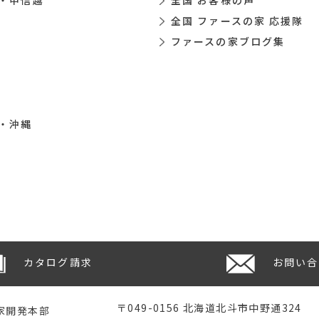
・甲信越
全国 お客様の声
全国 ファースの家 応援隊
ファースの家ブログ集
・沖縄
カタログ請求
お問い合
〒049-0156 北海道北斗市中野通324
家開発本部