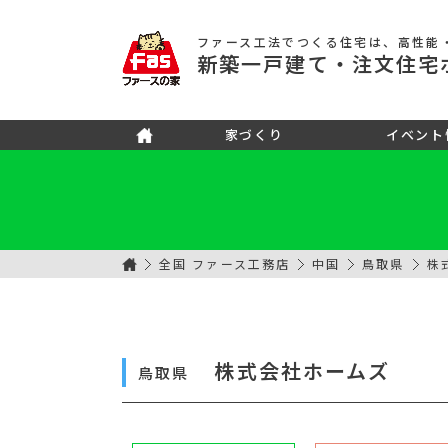
ファース工法でつくる住宅
は、高性能
新築
一戸建て
・注文住宅
家づくり
イベント
全国 ファース工務店
中国
鳥取県
株
株式会社ホームズ
鳥取県