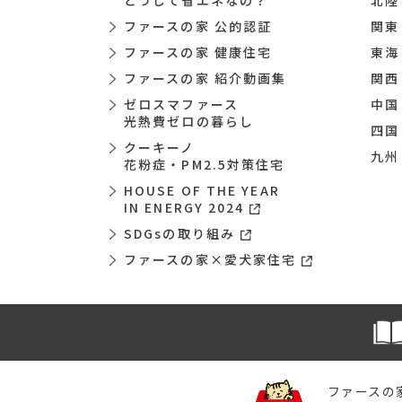
どうして省エネなの？
北陸
ファースの家 公的認証
関東
ファースの家 健康住宅
東海
ファースの家 紹介動画集
関西
ゼロスマファース
中国
光熱費ゼロの暮らし
四国
クーキーノ
九州
花粉症・PM2.5対策住宅
HOUSE OF THE YEAR
IN ENERGY 2024
SDGsの取り組み
ファースの家×愛犬家住宅
ファースの