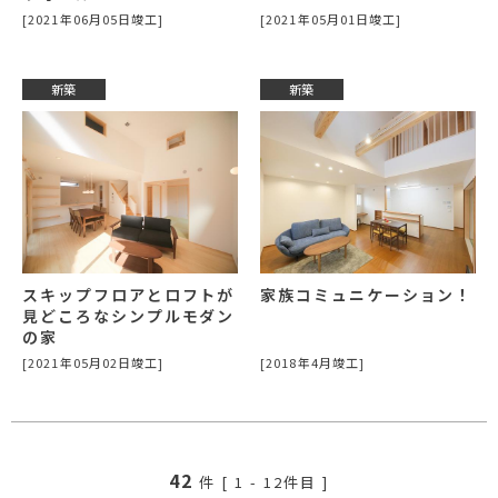
[2021年06月05日竣工]
[2021年05月01日竣工]
新築
新築
スキップフロアとロフトが
家族コミュニケーション！
見どころなシンプルモダン
の家
[2021年05月02日竣工]
[2018年4月竣工]
42
件 [
1
-
12
件目 ]