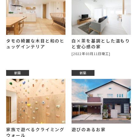
タモの綺麗な木目と和のヒ
白×茶を基調とした温もり
ュッゲインテリア
と安心感の家
[2022年03月11日竣工]
新築
新築
家族で遊べるクライミング
遊びのあるお家
ウォール