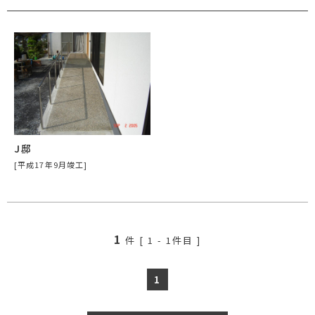
J邸
[平成17年9月竣工]
1
件 [
1
-
1
件目 ]
1