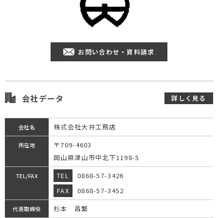
お問い合わせ・資料請求
会社データ
詳しく見る
株式会社大井工務店
会社名
〒709-4603
所在地
岡山県津山市中北下1198-5
TEL
0868-57-3426
TEL/FAX
FAX
0868-57-3452
杉本 昌繁
代表取締役