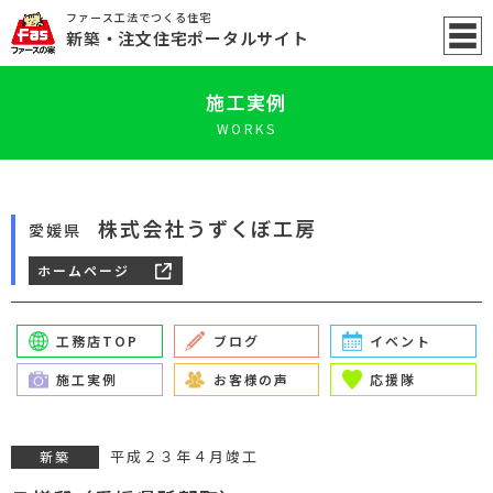
ファース工法でつくる住宅
新築
・注文住宅ポータル
サイト
施工実例
WORKS
株式会社うずくぼ工房
愛媛県
ホームページ
工務店TOP
ブログ
イベント
施工実例
お客様の声
応援隊
平成２３年４月竣工
新築