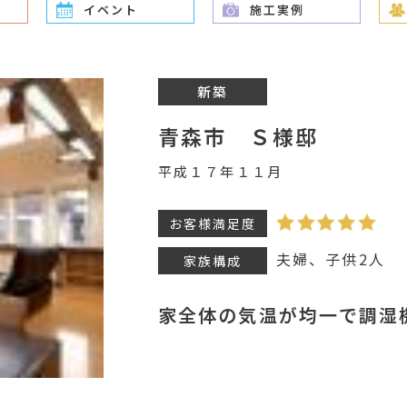
イベント
施工実例
新築
青森市 Ｓ様邸
平成１７年１１月
お客様満足度
夫婦、子供2人
家族構成
家全体の気温が均一で調湿