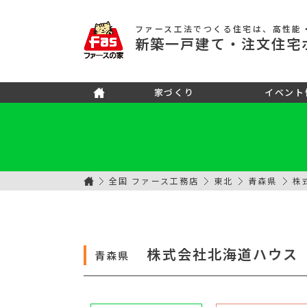
ファース工法でつくる住宅
は、高性能
新築
一戸建て
・注文住宅
家づくり
イベント
全国 ファース工務店
東北
青森県
株
株式会社北海道ハウス
青森県