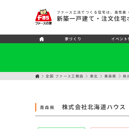
ファース工法でつくる住宅
は、高性能
新築
一戸建て
・注文住宅
家づくり
イベント
全国 ファース工務店
東北
青森県
株
株式会社北海道ハウス
青森県