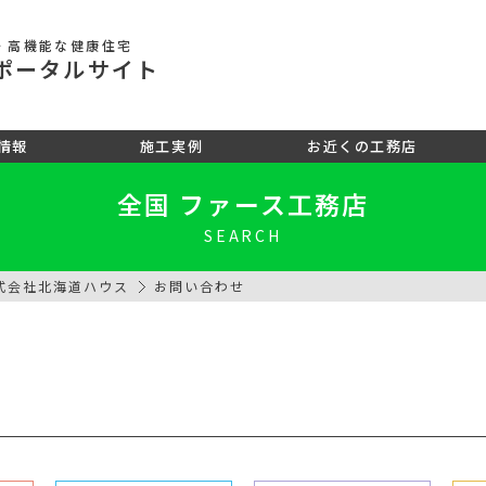
・高機能な健康住宅
ポータル
サイト
情報
施工実例
お近くの工務店
全国 ファース工務店
SEARCH
式会社北海道ハウス
お問い合わせ