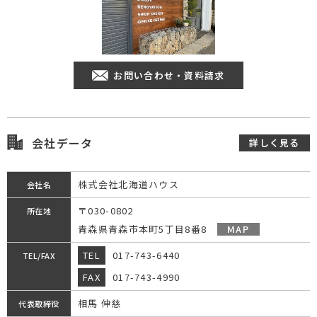
お問い合わせ・資料請求
会社データ
詳しく見る
株式会社北海道ハウス
会社名
〒030-0802
所在地
青森県青森市本町5丁目8番8
MAP
TEL
017-743-6440
TEL/FAX
FAX
017-743-4990
相馬 伸慈
代表取締役