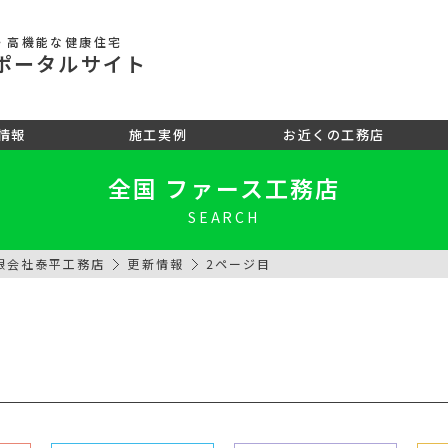
・高機能な健康住宅
ポータル
サイト
情報
施工実例
お近くの工務店
全国 ファース工務店
SEARCH
限会社泰平工務店
更新情報
2ページ目