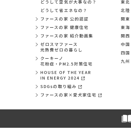
どうして空気が大事なの？
東北
どうして省エネなの？
北陸
ファースの家 公的認証
関東
ファースの家 健康住宅
東海
ファースの家 紹介動画集
関西
ゼロスマファース
中国
光熱費ゼロの暮らし
四国
クーキーノ
九州
花粉症・PM2.5対策住宅
HOUSE OF THE YEAR
IN ENERGY 2024
SDGsの取り組み
ファースの家×愛犬家住宅