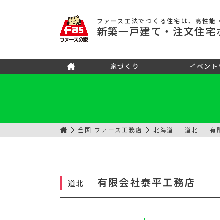
ファース工法でつくる住宅
は、高性能
新築
一戸建て
・注文住宅
家づくり
イベント
全国 ファース工務店
北海道
道北
有
有限会社泰平工務店
道北