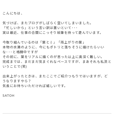
こんにちは、
気づけば、またブログがしばらく空いてしまいました。
「忙しいから」という言い訳は置いといて･･･
実は最近、仕事の合間にこっそり絵筆を持って遊んでいます。
今取り組んでいるのは「葉と💧」「雨上がりの葉」
本物の水滴のように、今にもポトリと落ちそうに描けたらいい
な･･･と格闘中ですが
その前に、葉をリアルに描くのが思った以上に奥深く難しい。
完成までは、まだまだ気まぐれなペースですが、まあそれも私流と
いうことで(笑)
出来上がったときは、またここでご紹介つもりではいますが、ど
うなりますやら？
気長にお待ちいただければ嬉しいです。
SATOH