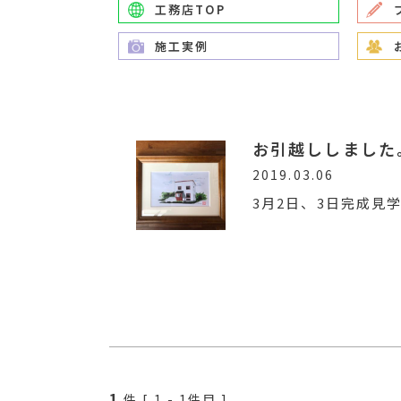
工務店TOP
施工実例
お引越ししました
2019.03.06
3月2日、3日完成見
1
件 [
1
-
1
件目 ]