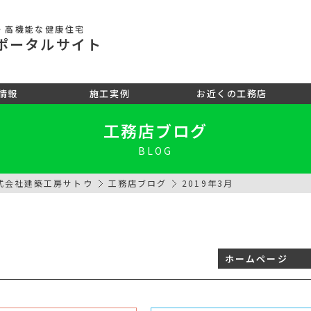
・高機能な健康住宅
ポータル
サイト
情報
施工実例
お近くの工務店
工務店ブログ
BLOG
式会社建築工房サトウ
工務店ブログ
2019年3月
ホームページ