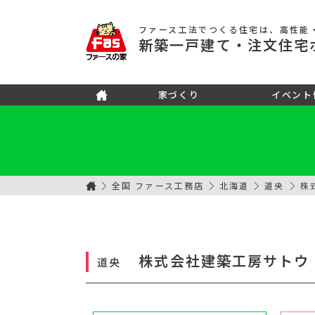
ファース工法でつくる住宅
は、高性能
新築
一戸建て
・注文住宅
家づくり
イベント
全国 ファース工務店
北海道
道央
株
株式会社建築工房サトウ
道央