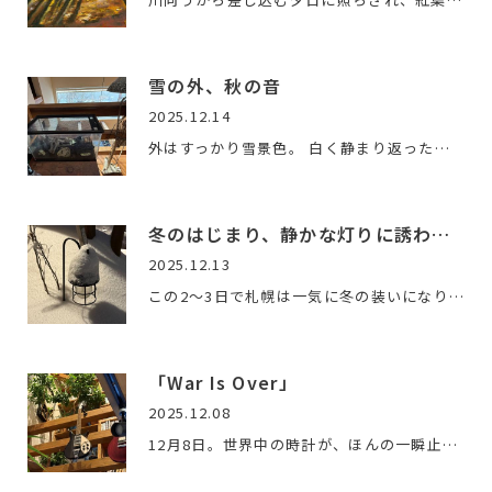
雪の外、秋の音
2025.12.14
外はすっかり雪景色。 白く静まり返った景色を見ると、季節はも…
冬のはじまり、静かな灯りに誘われて
2025.12.13
この2〜3日で札幌は一気に冬の装いになりました。最高気温もや…
「War Is Over」
2025.12.08
12月8日。世界中の時計が、ほんの一瞬止まった——そんな日から45…