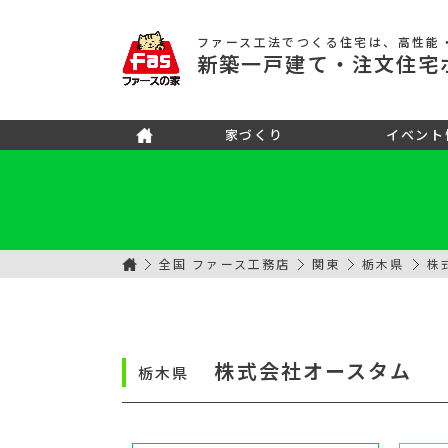
ファース工法でつくる住宅
は、高性能
新築
一戸建て
・注文住宅
家づくり
イベント
全国 ファース工務店
関東
栃木県
株
株式会社オースタム
栃木県