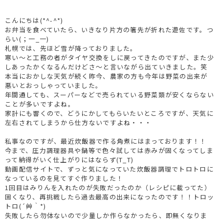
こんにちは(*^-^*)
お弁当を食べていたら、いきなり片方の箸先が折れた遊佐です。つ
らい(；一_一)
札幌では、先ほど雪が降っておりました。
寒い～と工務の者がタイヤ交換をしに戻ってきたのですが、また少
しあったかくなるんだけどさ～と言いながら出ていきました。笑
本当におかしな天気が続く昨今、農家の方も今年は野菜の出来が
悪いとおっしゃっていました。
年間通しても、スーパーなどで売られている野菜類が安くならない
ことが多いですよね。
家計にも響くので、どうにかしてもらいたいところですが、天気に
左右されてしまうから仕方ないですよね・・・
私事なのですが、最近炊飯器で作る角煮にはまっております！！
今まで、圧力調理器具や鍋等で色々試しては赤みが固くなってしま
って納得がいく仕上がりにはならず(T_T)
動画配信サイトで、ずっと気になっていた炊飯器調理でトロトロに
なっているのを見てすぐ作りました！
1回目はみりんを入れたのが失敗だったのか（レシピに載ってた）
固くなり、再挑戦したら過去最高の出来になったのです！！トロッ
トロ(´艸｀*)
失敗したら勿体ないので少量しか作らなかったら、即無くなりま