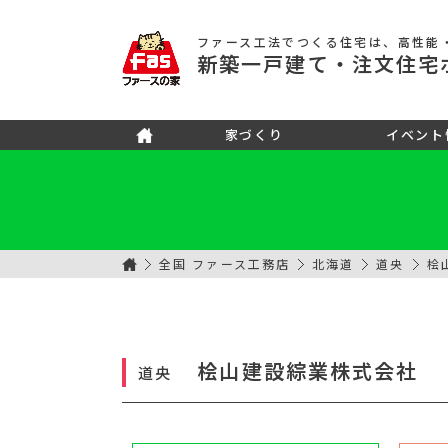
ファース工法でつくる住宅
は、高性能
新築
一戸建て
・注文住宅
家づくり
イベント
全国 ファース工務店
北海道
道央
桧
桧山建設綜業株式会社
道央