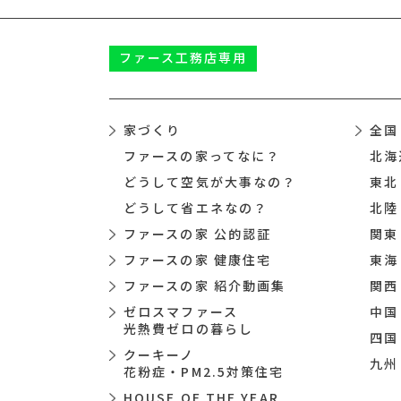
ファース
工務店専用
家づくり
全国
ファースの家ってなに？
北海
どうして空気が大事なの？
東北
どうして省エネなの？
北陸
ファースの家 公的認証
関東
ファースの家 健康住宅
東海
ファースの家 紹介動画集
関西
ゼロスマファース
中国
光熱費ゼロの暮らし
四国
クーキーノ
九州
花粉症・PM2.5対策住宅
HOUSE OF THE YEAR