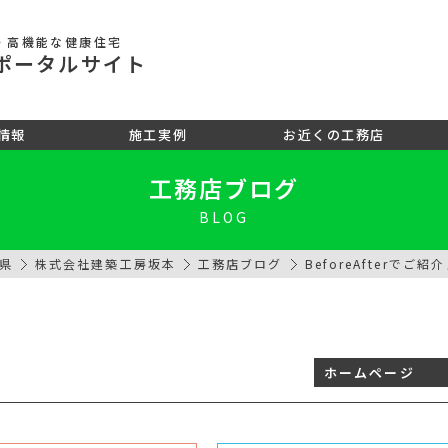
・高機能な健康住宅
ポータル
サイト
情報
施工実例
お近くの工務店
工務店ブログ
BLOG
県
株式会社建築工房坂本
工務店ブログ
BeforeAfterでご紹
ホームページ