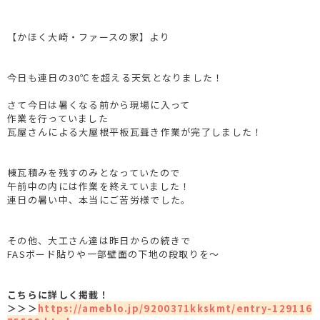
【かほく大崎・ファースの家】より
今日も連日の30℃を超える天気となりました！
さて今日は暑くなる前から現場に入って
作業を行っていました
瓦屋さんによる大屋根平板瓦葺き作業が完了しました！
棟瓦積みを残すのみとなっていたので
午前中の内には作業を終えていました！
連日の暑い中、本当にご苦労様でした。
その他、大工さん達は昨日からの続きで
FASボード貼りや一部壁面の下地の段取りを～
こちらに詳しく掲載！
＞＞＞
https://ameblo.jp/9200371kkskmt/entry-129116