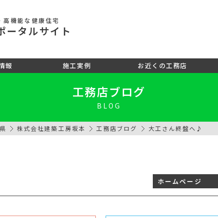
・高機能な健康住宅
ポータル
サイト
情報
施工実例
お近くの工務店
工務店ブログ
BLOG
県
株式会社建築工房坂本
工務店ブログ
大工さん終盤へ♪
ホームページ