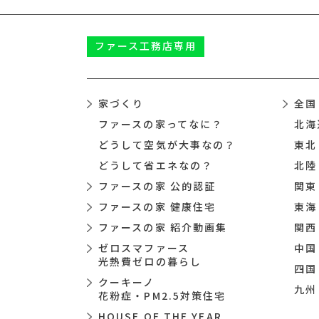
ファース
工務店専用
家づくり
全国
ファースの家ってなに？
北海
どうして空気が大事なの？
東北
どうして省エネなの？
北陸
ファースの家 公的認証
関東
ファースの家 健康住宅
東海
ファースの家 紹介動画集
関西
ゼロスマファース
中国
光熱費ゼロの暮らし
四国
クーキーノ
九州
花粉症・PM2.5対策住宅
HOUSE OF THE YEAR