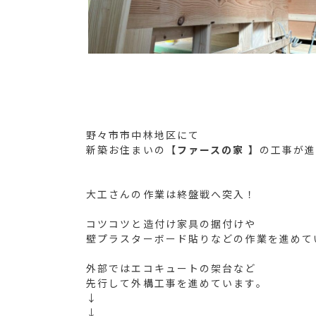
野々市市中林地区にて
新築お住まいの【
ファースの家 】
の工事が
大工さんの作業は終盤戦へ突入！
コツコツと造付け家具の据付けや
壁プラスターボード貼りなどの作業を進めて
外部ではエコキュートの架台など
先行して外構工事を進めています。
↓
↓