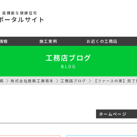
・高機能な健康住宅
ポータル
サイト
情報
施工実例
お近くの工務店
工務店ブログ
BLOG
県
株式会社建築工房坂本
工務店ブログ
【ファースの家】完了
ホームページ