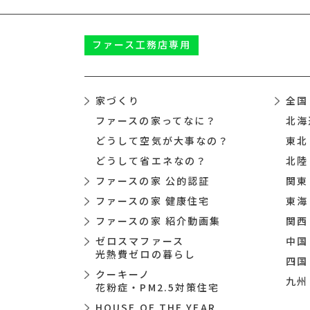
ファース
工務店専用
家づくり
全国
ファースの家ってなに？
北海
どうして空気が大事なの？
東北
どうして省エネなの？
北陸
ファースの家 公的認証
関東
ファースの家 健康住宅
東海
ファースの家 紹介動画集
関西
ゼロスマファース
中国
光熱費ゼロの暮らし
四国
クーキーノ
九州
花粉症・PM2.5対策住宅
HOUSE OF THE YEAR