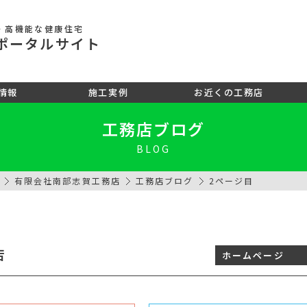
・高機能な健康住宅
ポータル
サイト
情報
施工実例
お近くの工務店
工務店ブログ
BLOG
有限会社南部志賀工務店
工務店ブログ
2ページ目
店
ホームページ