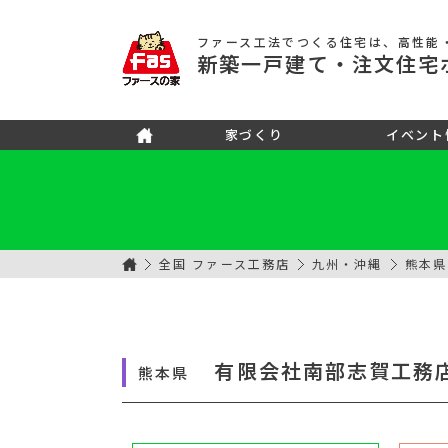
ファース工法でつくる住宅
は、高性能
新築
一戸建て
・注文住宅
家づくり
イベント
全国 ファース工務店
九州・沖縄
熊本県
有限会社南部志賀工務
熊本県