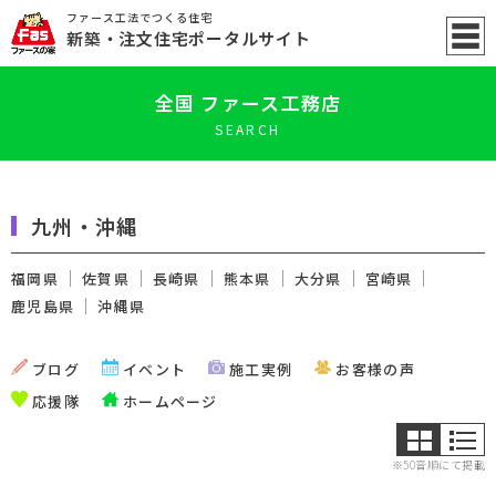
ファース工法でつくる住宅
新築
・注文住宅ポータル
サイト
全国 ファース工務店
SEARCH
九州・沖縄
福岡県
佐賀県
長崎県
熊本県
大分県
宮崎県
鹿児島県
沖縄県
ブログ
イベント
施工実例
お客様の声
応援隊
ホームページ
※50音順にて掲載