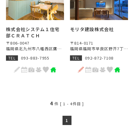
株式会社システム１住宅
モリタ建設株式会社
部ＣＲＡＴＣＨ
〒806-0047
〒814-0171
福岡県北九州市八幡西区鷹の巣3丁目10番10号1階
福岡県福岡市早良区野芥7丁目19-25
093-883-7955
092-872-7108
TEL
TEL
4
件 [
1
-
4
件目 ]
1