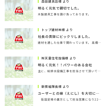
森田建具店様 より
明るく元気で親切でした。
木製建具工事を請け負っております。
トップ建材㈱様 より
社長の貫録にビックリしました。
建材を通した仕事で関わっています。 高橋部長今後ともよろしくお願い致します。 又、石川さんのいれてく…
㈲天童住宅設備様 より
明るく元気！！パワーのある会社
主に、給排水設備工事を担当させて頂いております。 少人数でありながらも、目配り・気配りのあるとても暖…
新撰組隊長様 より
ユーザーとの縁（えにし）を大切にする企業団体です。
仮設足場の裏方として担当営業になり22年目に入り、感謝の言葉しか浮かびません。御社はハウスメーカー…