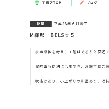
工務店TOP
ブログ
平成28年６月竣工
新築
M様邸 BELS☆５
家事導線を考え、１階はぐるりと回遊
収納庫も便利に活用でき、お施主様ご
吹抜けあり、小上がりの和室あり、収