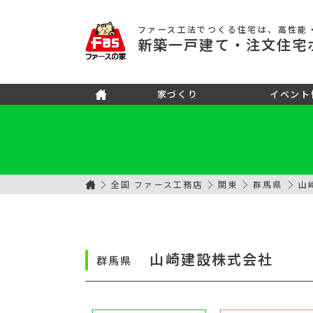
ファース工法でつくる住宅
は、高性能
新築
一戸建て
・注文住宅
家づくり
イベント
全国 ファース工務店
関東
群馬県
山
山崎建設株式会社
群馬県