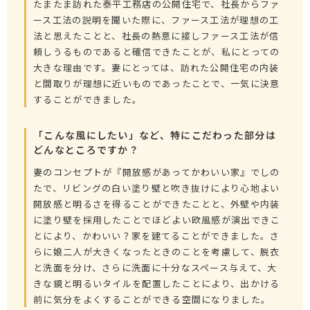
たまたま訪れた泰平工務店の公開住宅で、社長からファ
ース工法の説明を聞いた際に、ファース工法が理想の工
法と思えたことと、社長の熱意に接しファース工法が信
頼しうるものであると確信できたことが、私にとっての
大きな理由です。妻にとっては、訪れた公開住宅の内装
と間取りが理想に近いものであったことで、一気に決意
することができました。
「こんな風にしたい」など、特にこだわった部分は
どんなところですか？
妻のコンセプトが『開放感があってかわいい家』でしの
たで、リビングの白い塗り壁と吹き抜けにより心地よい
開放感と明るさを得ることができたことと、外壁や内装
に塗り壁を採用したことでほどよい欧風感が演出できこ
とにより、かわいい？家を建てることができました。さ
らに娘二人が大きくなったときのことを考慮して、脱衣
と洗面を分け、さらに洗面に十分なスペース与えて、大
きな鏡と明るいタイルを配置したことにより、出かける
前に気分をよくすることができる空間になりました。