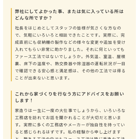
弊社にしてよかった事、または気に入っている所は
どんな所ですか？
社長をはじめとしてスタッフの皆様が気さくな方なの
で、気軽にいろいろと相談できたことです。実際に、完
成直前にも収納棚の製作などの様々な変更や追加を受け
入れてもらい非常に助かりました。それに何といっても
ファース工法ではないでしょうか。外気温、室温、屋根
裏、床下の温度や、熱交換器や除湿器の運転状況が一目
で確認できる安心感と満足感は、その他の工法では得る
ことが出来ないと思います。
これから家づくりを行なう方にアドバイスをお願い
します！
家造りは一生に一度の大仕事でしょうから、いろいろな
工務店を訪れてお話を聞かれることが大切だと思いま
す。実際に多くの工務店やメーカーが独自性を持ってい
ると感じられるはずです。私の経験から申し上げます
と、数ある工法の中でもファース工法は特に秀逸な工法