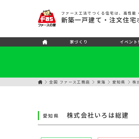
ファース工法でつくる住宅
は、高性能
新築
一戸建て
・注文住宅
家づくり
イベント
全国 ファース工務店
東海
愛知県
株
株式会社いろは総建
愛知県