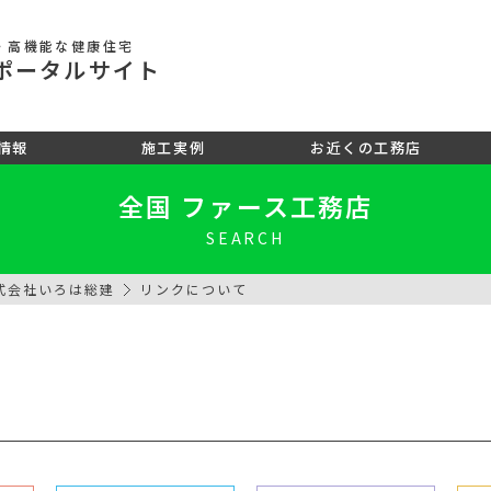
・高機能な健康住宅
ポータル
サイト
情報
施工実例
お近くの工務店
全国 ファース工務店
SEARCH
式会社いろは総建
リンクについて