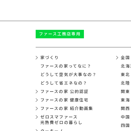
ファース
工務店専用
家づくり
全国
ファースの家ってなに？
北海
どうして空気が大事なの？
東北
どうして省エネなの？
北陸
ファースの家 公的認証
関東
ファースの家 健康住宅
東海
ファースの家 紹介動画集
関西
ゼロスマファース
中国
光熱費ゼロの暮らし
四国
クーキーノ