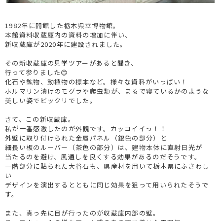
1982年に開館した栃木県立博物館。
本館資料収蔵庫内の資料の増加に伴い、
新収蔵庫が2020年に建設されました。
その新収蔵庫の見学ツアーがあると聞き、
行って参りました😊
化石や鉱物、動植物の標本など。様々な資料がいっぱい！
ホルマリン漬けのモグラや爬虫類が、まるで寝ているかのような
美しい姿でビックリでした。
さて、この新収蔵庫。
私が一番感激したのが外観です。カッコイイっ！！
外壁に取り付けられた金属パネル（銀色の部分）と
細長い板のルーバー（茶色の部分）は、建物本体に直射日光が
当たるのを避け、風通しを良くする効果があるのだそうです。
一階部分に貼られた大谷石も、県産材を用いて栃木県にふさわし
い
デザインを演出するとともに同じ効果を狙って用いられたそうで
す。
また、真っ先に目が行ったのが収蔵庫内部の壁。