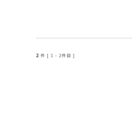
2
件 [
1
-
2
件目 ]