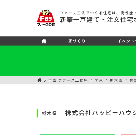
ファース工法でつくる住宅
は、高性能
新築
一戸建て
・注文住宅
家づくり
イベント
全国 ファース工務店
関東
栃木県
株
株式会社ハッピーハウ
栃木県