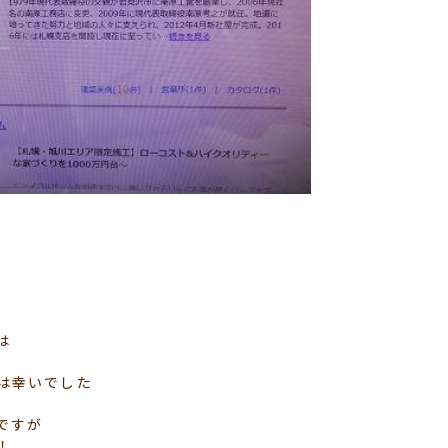
は
は幸いでした
ですが
！