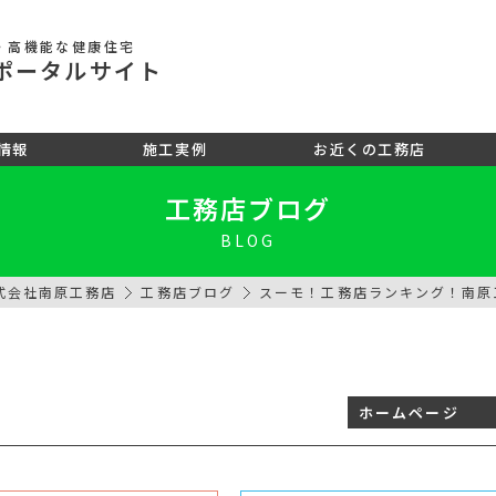
・高機能な健康住宅
ポータル
サイト
情報
施工実例
お近くの工務店
工務店ブログ
BLOG
式会社南原工務店
工務店ブログ
スーモ！工務店ランキング！南原
ホームページ