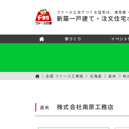
ファース工法でつくる住宅
は、高性能
新築
一戸建て
・注文住宅
家づくり
イベント
全国 ファース工務店
北海道
道央
株
株式会社南原工務店
道央