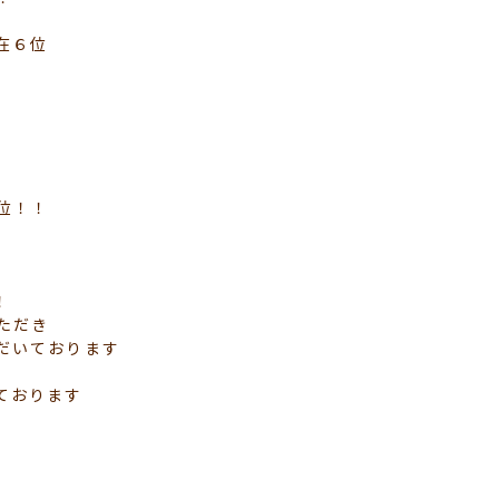
在６位
位！！
！
ただき
だいております
ております